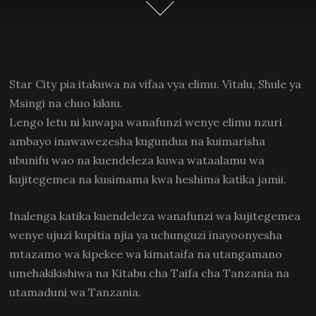
Star City pia itakuwa na vifaa vya elimu. Vitalu, Shule ya
Msingi na chuo kikuu.
Lengo letu ni kuwapa wanafunzi wenye elimu nzuri
ambayo inawawezesha kugundua na kuimarisha
ubunifu wao na kuendeleza kuwa wataalamu wa
kujitegemea na kusimama kwa heshima katika jamii.
Inalenga katika kuendeleza wanafunzi wa kujitegemea
wenye ujuzi kupitia njia ya uchunguzi inayoonyesha
mtazamo wa kipekee wa kimataifa na utangamano
umehakikishiwa na Kitabu cha Taifa cha Tanzania na
utamaduni wa Tanzania.