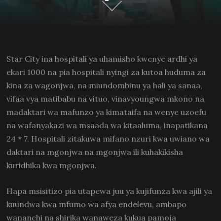
Star City ina hospitali ya uhamisho kwenye ardhi ya
ekari 1000 na pia hospitali nyingi za kutoa huduma za
kina za wagonjwa, na miundombinu ya hali ya sanaa,
vifaa vya matibabu na vituo, vinavyoungwa mkono na
madaktari wa mafunzo ya kimataifa na wenye uzoefu
na wafanyakazi wa msaada wa kitaaluma, inapatikana
24 * 7. Hospitali zitakuwa mifano nzuri kwa uwiano wa
daktari na mgonjwa na mgonjwa ili kuhakikisha
kuridhika kwa mgonjwa.
Hapa msisitizo pia utapewa juu ya kujifunza kwa ajili ya
kuundwa kwa mfumo wa afya endelevu, ambapo
wananchi na shirika wanaweza kukua pamoja